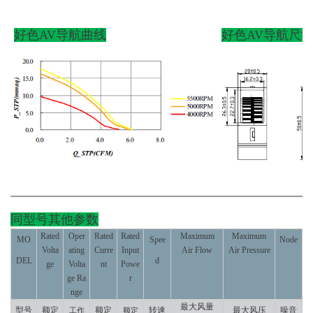
好色AV导航
曲线
好色AV导航
尺
同型号其他参数
Rated
Oper
Rated
Rated
Maximum
Maximum
MO
Spee
Node
Volta
ating
Curre
Input
Air Flow
Air Pressure
DEL
d
ge
Volta
nt
Powe
ge Ra
r
nge
最大风量
型号
额定
额定
转速
最大风压
噪音
工作
额定