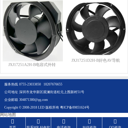
JXJ17251D2H-B好色AV导航
JXJ17251A2H-B电容式外转
服务热线
0755-23033850 18207676655
公司地址
深圳市龙华新区观澜街道松元上围新村51号
企业邮箱
304871380@qq.com
Copyright © 2008-2018 LED 版权所有
粤ICP备89851624号
网站地图





首页
联系MR.好色软
电话咨询
短信咨询
QQ咨询