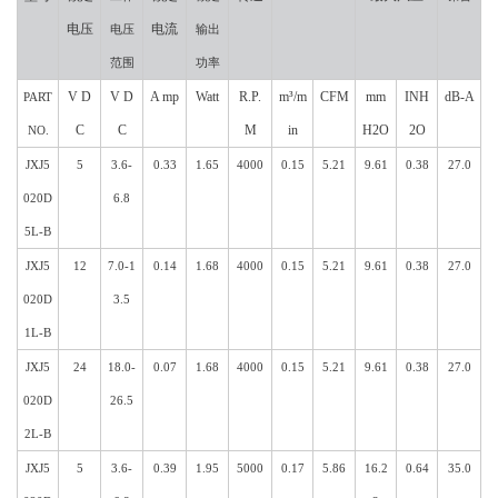
电压
电流
电压
输出
范围
功率
V D
V D
A mp
Watt
R.P.
m³/m
CFM
mm
INH
dB-A
PART
C
C
M
in
H2O
2O
NO.
JXJ5
5
3.6-
0.33
1.65
4000
0.15
5.21
9.61
0.38
27.0
020D
6.8
5L-B
JXJ5
12
7.0-1
0.14
1.68
4000
0.15
5.21
9.61
0.38
27.0
020D
3.5
1L-B
JXJ5
24
18.0-
0.07
1.68
4000
0.15
5.21
9.61
0.38
27.0
020D
26.5
2L-B
JXJ5
5
3.6-
0.39
1.95
5000
0.17
5.86
16.2
0.64
35.0