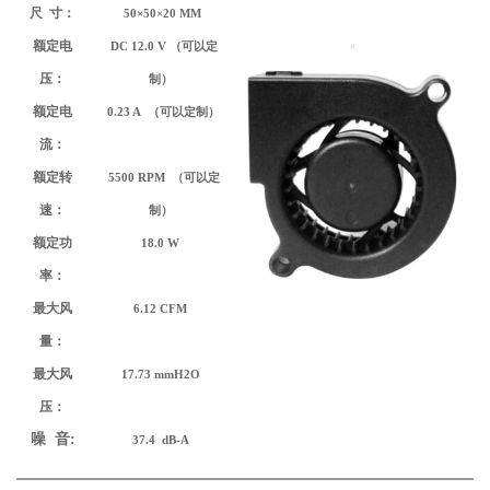
尺 寸：
50×50×20 MM
额定电
DC 12.0 V （可以定
压
：
制）
额定电
0.23 A
（可以定制）
流：
额定转
5500 RPM
（可以定
速：
制）
额定功
18.0 W
率：
最大风
6.12 CFM
量：
最大风
17.73 mmH2O
压：
噪 音:
37.4 dB-A